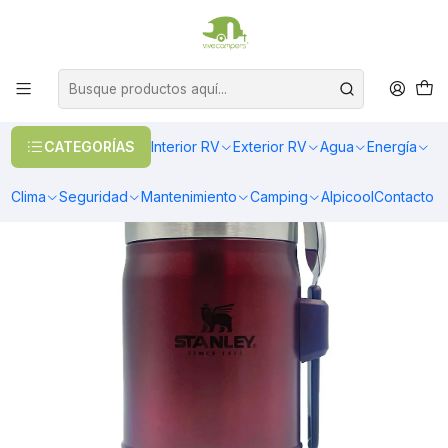
OFERTAS EN CALEFACCIÓN DIESEL
>> Ver Calefacción
Inicio
Interior RV
Cocina
Menaje
TERMO COMIDA STANLEY CLASICO ROJO | 414 ML
CATEGORÍAS
Interior RV
Exterior RV
Agua
Energía
Clima
Seguridad
Mantenimiento
Camping
Alpicool
Contacto