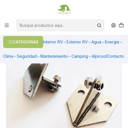
OFERTAS EN CALEFACCIÓN DIESEL
>> Ver Calefacción
Inicio
Overland
Carpas de Techo
Par de soportes para escalera telescópica
CATEGORÍAS
Interior RV
Exterior RV
Agua
Energía
Clima
Seguridad
Mantenimiento
Camping
Alpicool
Contacto