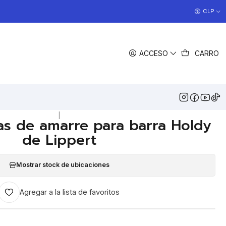
COCINAS EN OFERTA
CLP
>> Ver Ofertas
EGAR AL CARRO
COMPRAR AHORA
ACCESO
CARRO
COMPARTIR
DESCRIPCIÓN
 que se instalan en el riel Holdy de Lippert
|
las de amarre para barra Holdy
de Lippert
Mostrar stock de ubicaciones
Agregar a la lista de favoritos