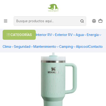
OFERTAS EN CALEFACCIÓN DIESEL
>> Ver Calefacción
Inicio
Camping
Vasos y Tazones
QUENCHER H2.0 ADVENTURE RAIN MINT | 1.18 LT
CATEGORÍAS
Interior RV
Exterior RV
Agua
Energía
Clima
Seguridad
Mantenimiento
Camping
Alpicool
Contacto