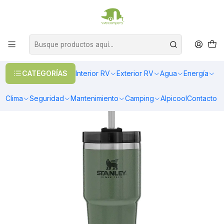
OFERTAS EN CALEFACCIÓN DIESEL
>> Ver Calefacción
Inicio
Camping
Vasos y Tazones
QUENCHER ADVENTURE | 591 ML VERDE
CATEGORÍAS
Interior RV
Exterior RV
Agua
Energía
Clima
Seguridad
Mantenimiento
Camping
Alpicool
Contacto