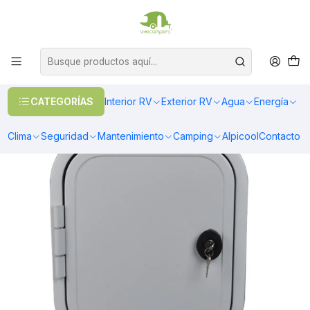
OFERTAS EN CALEFACCIÓN DIESEL
>> Ver Calefacción
Inicio
Exterior RV
Puertas
Puerta de bodega 500x500 mm para casa rodante y motorhome
CATEGORÍAS
Interior RV
Exterior RV
Agua
Energía
Clima
Seguridad
Mantenimiento
Camping
Alpicool
Contacto