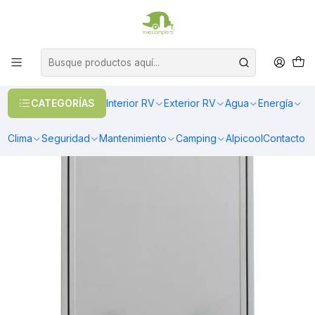
OFERTAS EN CALEFACCIÓN DIESEL
>> Ver Calefacción
Inicio
Exterior RV
Puertas
Puerta de bodega 800x500 mm para casa rodante y motorhome
CATEGORÍAS
Interior RV
Exterior RV
Agua
Energía
Clima
Seguridad
Mantenimiento
Camping
Alpicool
Contacto