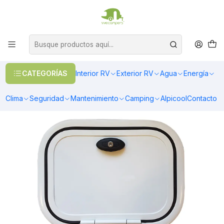
OFERTAS EN CALEFACCIÓN DIESEL
>> Ver Calefacción
Inicio
Agua
Baños y Accesorios
Puerta para baño cassette BQCINOX 400x300
CATEGORÍAS
Interior RV
Exterior RV
Agua
Energía
Clima
Seguridad
Mantenimiento
Camping
Alpicool
Contacto