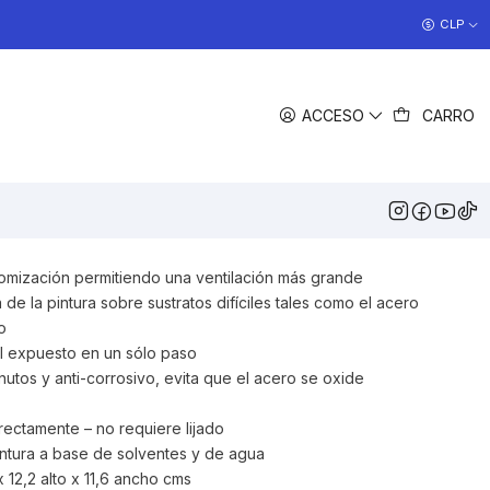
COCINAS EN OFERTA
CLP
>> Ver Ofertas
COMPARTIR
ACCESO
CARRO
DESCRIPCIÓN
ra RAPTOR sobre el metal desnudo, se aplica directo al metal,
pintura preparada del fabricante, SMC, fibra de vidrio, masilla.
de pintura a sustratos difíciles como acero galvanizado y
tomización permitiendo una ventilación más grande
e la pintura sobre sustratos difíciles tales como el acero
o
l expuesto en un sólo paso
utos y anti-corrosivo, evita que el acero se oxide
rectamente – no requiere lijado
ntura a base de solventes y de agua
x 12,2 alto x 11,6 ancho cms