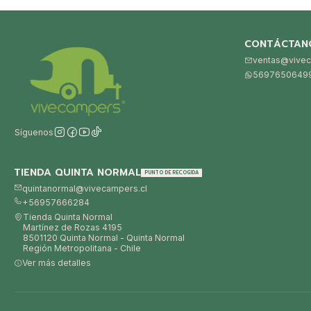
CONTÁCTAN
ventas@vivec
5697650649
Síguenos
TIENDA QUINTA NORMAL
PUNTO DE RECOGIDA
quintanormal@vivecampers.cl
+56957666284
Tienda Quinta Normal
Martínez de Rozas 4195
8501120 Quinta Normal - Quinta Normal
Región Metropolitana - Chile
Ver más detalles