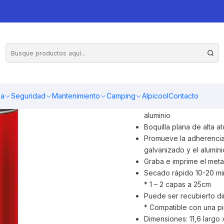
Genera un agarre de la pintu
acero galvanizado, aluminio, 
ma
Seguridad
Mantenimiento
Camping
Alpicool
Contacto
Promueve la adherencia 
aluminio
Boquilla plana de alta a
Promueve la adherencia d
galvanizado y el alumini
Graba e imprime el meta
Secado rápido 10-20 min
* 1 – 2 capas a 25cm
Puede ser recubierto di
* Compatible con una pi
Dimensiones: 11,6 largo 