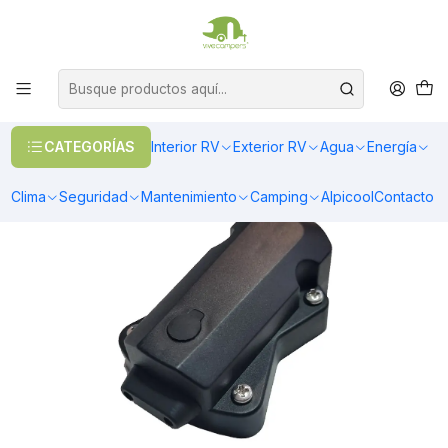
OFERTAS EN CALEFACCIÓN DIESEL
>> Ver Calefacción
Inicio
Agua
Bombas de agua
Presostato bomba de agua 55/56
CATEGORÍAS
Interior RV
Exterior RV
Agua
Energía
Clima
Seguridad
Mantenimiento
Camping
Alpicool
Contacto