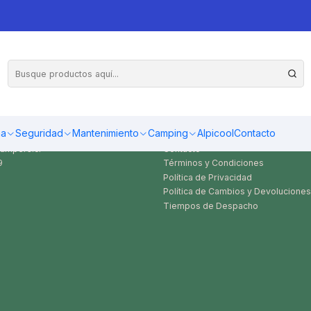
OS
SERVICIO AL CLIENTE
ma
Seguridad
Mantenimiento
Camping
Alpicool
Contacto
ampers.cl
Contacto
9
Términos y Condiciones
Política de Privacidad
Política de Cambios y Devoluciones
Tiempos de Despacho