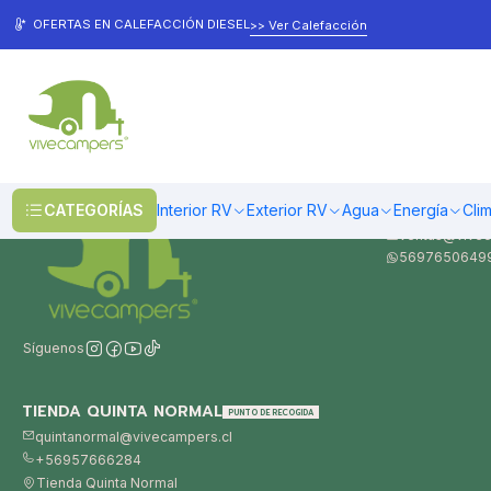
Inicio
Preguntas Frecuentes
OFERTAS EN CALEFACCIÓN DIESEL
>> Ver Calefacción
Preguntas Frecuentes
CONTÁCTAN
CATEGORÍAS
Interior RV
Exterior RV
Agua
Energía
Cli
ventas@vivec
5697650649
Síguenos
TIENDA QUINTA NORMAL
PUNTO DE RECOGIDA
quintanormal@vivecampers.cl
+56957666284
Tienda Quinta Normal