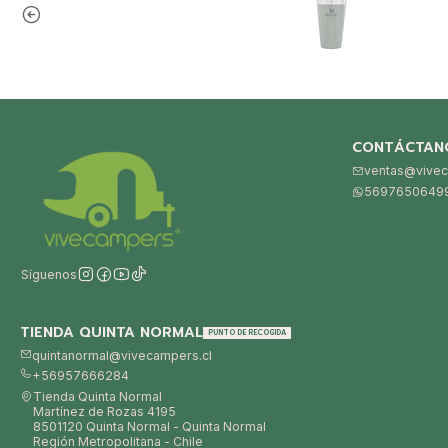
CONTÁCTAN
ventas@vivec
5697650649
Síguenos
TIENDA QUINTA NORMAL
PUNTO DE RECOGIDA
quintanormal@vivecampers.cl
+56957666284
Tienda Quinta Normal
Martínez de Rozas 4195
8501120 Quinta Normal - Quinta Normal
Región Metropolitana - Chile