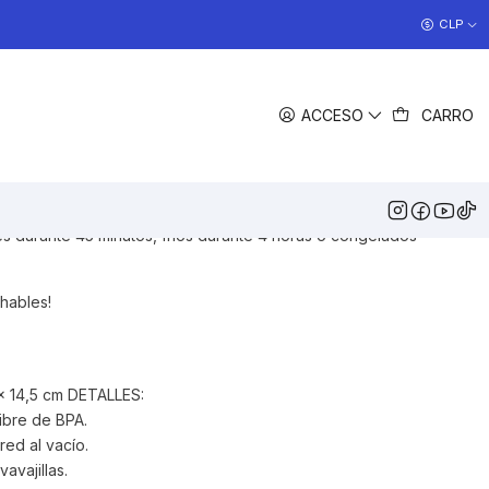
COCINAS EN OFERTA
CLP
>> Ver Ofertas
COMPARTIR
ACCESO
CARRO
DESCRIPCIÓN
ble aislación a prueba de golpes, ideal para que tu cerveza
 de transportar, ideales para acampar, cumpleaños o llevar a
 apilan infinitamente para ahorrar espacio en tu cocina.
tes durante 45 minutos, fríos durante 4 horas o congelados
chables!
x 14,5 cm DETALLES:
ibre de BPA.
red al vacío.
avajillas.