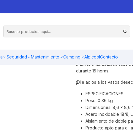
 ML VERDE
Vaso térmico apilable con do
permanezca fría. Son fáciles
ma
Seguridad
Mantenimiento
Camping
Alpicool
Contacto
cualquier ocasión, además se
Mantiene tus líquidos calien
durante 15 horas.
¡Dile adiós a los vasos dese
ESPECIFICACIONES:
Peso: 0,36 kg
Dimensiones: 8,6 x 8,6 
Acero inoxidable 18/8; L
Aislamiento de doble pa
Producto apto para el lav