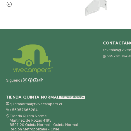
CONTÁCTAN
ventas@vivec
5697650649
Síguenos
TIENDA QUINTA NORMAL
PUNTO DE RECOGIDA
quintanormal@vivecampers.cl
+56957666284
Tienda Quinta Normal
Martínez de Rozas 4195
8501120 Quinta Normal - Quinta Normal
Región Metropolitana - Chile