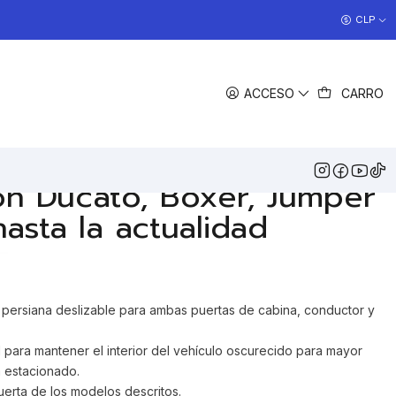
al)
COCINAS EN OFERTA
CLP
>> Ver Ofertas
COMPARTIR
ACCESO
CARRO
DESCRIPCIÓN
res Lippert para las
aterales de cabina de
ón Ducato, Boxer, Jumper
asta la actualidad
persiana deslizable para ambas puertas de cabina, conductor y
il para mantener el interior del vehículo oscurecido para mayor
á estacionado.
uerta de los modelos descritos.