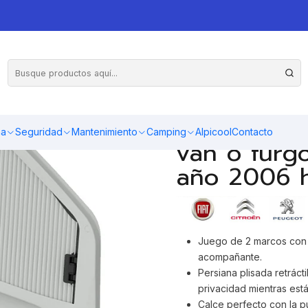
ianas para ventanas laterales de cabina para van y furgones (año 2006-actu
Oscurecedo
ventanas l
ma
Seguridad
Mantenimiento
Camping
Alpicool
Contacto
van o furg
año 2006 h
Juego de 2 marcos con 
acompañante.
Persiana plisada retráct
privacidad mientras est
Calce perfecto con la p