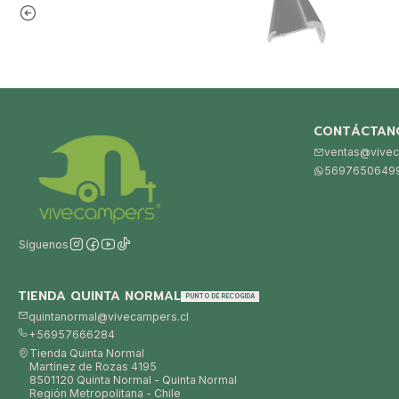
CONTÁCTAN
ventas@vivec
5697650649
Síguenos
TIENDA QUINTA NORMAL
PUNTO DE RECOGIDA
quintanormal@vivecampers.cl
+56957666284
Tienda Quinta Normal
Martínez de Rozas 4195
8501120 Quinta Normal - Quinta Normal
Región Metropolitana - Chile