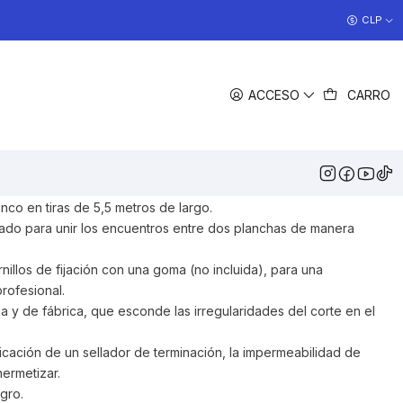
COCINAS EN OFERTA
CLP
>> Ver Ofertas
COMPARTIR
ACCESO
CARRO
DESCRIPCIÓN
 acabado profesional y seguro con el cubrejuntas de
 los encuentros de materiales para asegurar hermeticidad y
de dos planchas perpendiculares.
anco en tiras de 5,5 metros de largo.
ado para unir los encuentros entre dos planchas de manera
nillos de fijación con una goma (no incluida), para una
rofesional.
a y de fábrica, que esconde las irregularidades del corte en el
icación de un sellador de terminación, la impermeabilidad de
hermetizar.
gro.