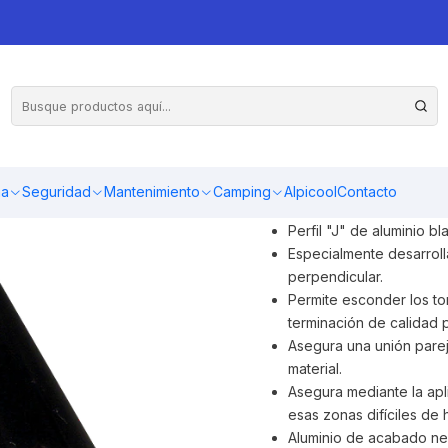
s (5,5 mts)
Su proyecto se verá con un
aluminio, que permite unir
ma
Seguridad
Mantenimiento
Camping
Alpicool
Contacto
fino acabado en la unión 
Perfil "J" de aluminio bl
Especialmente desarroll
perpendicular.
Permite esconder los tor
terminación de calidad p
Asegura una unión parej
material.
Asegura mediante la apl
esas zonas difíciles de 
Aluminio de acabado ne