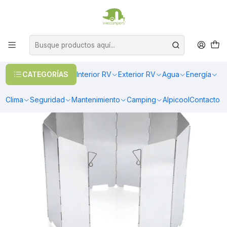
OFERTAS EN CALEFACCIÓN DIESEL
>> Ver Calefacción
Inicio
Camping
Cocina
Paraviento de 10 placas para cocina de camping
CATEGORÍAS
Interior RV
Exterior RV
Agua
Energía
Clima
Seguridad
Mantenimiento
Camping
Alpicool
Contacto