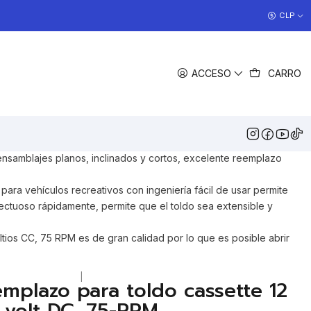
COCINAS EN OFERTA
CLP
>> Ver Ofertas
COMPARTIR
ACCESO
CARRO
DESCRIPCIÓN
DC, 75-RPM de reemplazo o
a toldo cassette Awnlux
para toldo eléctrico con conectores duales
e ensamblajes planos, inclinados y cortos, excelente reemplazo
o para vehículos recreativos con ingeniería fácil de usar permite
ctuoso rápidamente, permite que el toldo sea extensible y
oltios CC, 75 RPM es de gran calidad por lo que es posible abrir
|
mplazo para toldo cassette 12
volt DC, 75-RPM