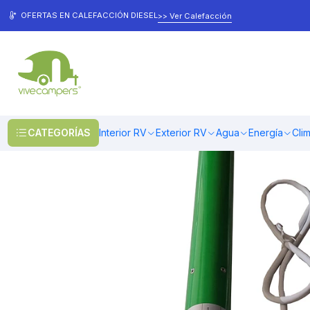
Inicio
Toldos & Cobertores
Toldos
Accesorios Toldos
Motor de re
OFERTAS EN CALEFACCIÓN DIESEL
>> Ver Calefacción
CATEGORÍAS
Interior RV
Exterior RV
Agua
Energía
Cli