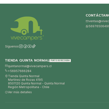
CONTÁCTAN
ventas@vivec
5697650649
Síguenos
TIENDA QUINTA NORMAL
PUNTO DE RECOGIDA
quintanormal@vivecampers.cl
+56957666284
Tienda Quinta Normal
Martínez de Rozas 4195
8501120 Quinta Normal - Quinta Normal
Región Metropolitana - Chile
Ver más detalles