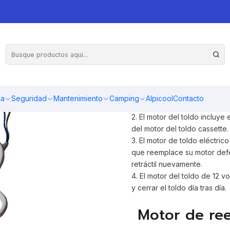
emplazo para toldo cassette 12 volt DC, 75-RPM
Motor 12 volt 
instalación par
ma
Seguridad
Mantenimiento
Camping
Alpicool
Contacto
1. Motor Awnlux de repuesto 
2. El motor del toldo incluy
del motor del toldo cassette.
3. El motor de toldo eléctric
que reemplace su motor defe
retráctil nuevamente.
4. El motor del toldo de 12 v
y cerrar el toldo día tras día.
Motor de ree