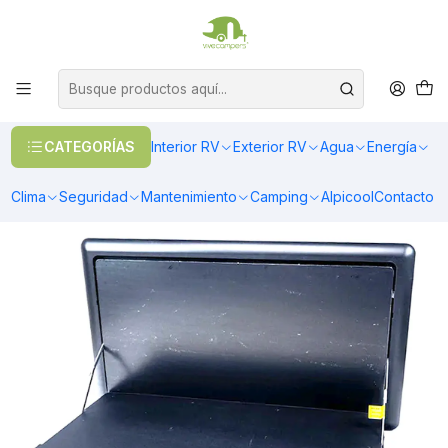
OFERTAS EN CALEFACCIÓN DIESEL
>> Ver Calefacción
Inicio
Interior RV
Cocina
Mesas
Mesa exterior lateral negra con luz led para casa rodante y
motorhome
CATEGORÍAS
Interior RV
Exterior RV
Agua
Energía
Clima
Seguridad
Mantenimiento
Camping
Alpicool
Contacto