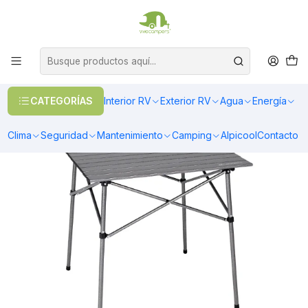
OFERTAS EN CALEFACCIÓN DIESEL
>> Ver Calefacción
Inicio
Camping
Mesas
Mesa aluminio plegable Lippert HD Hybrid 84x84cm
CATEGORÍAS
Interior RV
Exterior RV
Agua
Energía
Clima
Seguridad
Mantenimiento
Camping
Alpicool
Contacto