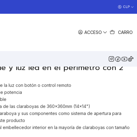
COCINAS EN OFERTA
CLP
>> Ver Ofertas
EGAR AL CARRO
COMPRAR AHORA
ACCESO
CARRO
COMPARTIR
DESCRIPCIÓN
terior para claraboya que incluye
le y luz led en el perímetro con 2
 la luz con botón o control remoto
de potencia
able
ría de las claraboyas de 360x360mm (14x14")
claraboya y sus componentes como sistema de apertura para
este producto
 embellecedor interior en la mayoría de claraboyas con tamaño