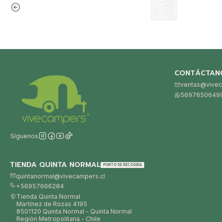
CONTÁCTAN
ventas@vivec
5697650649
Síguenos
TIENDA QUINTA NORMAL
PUNTO DE RECOGIDA
quintanormal@vivecampers.cl
+56957666284
Tienda Quinta Normal
Martínez de Rozas 4195
8501120 Quinta Normal - Quinta Normal
Región Metropolitana - Chile