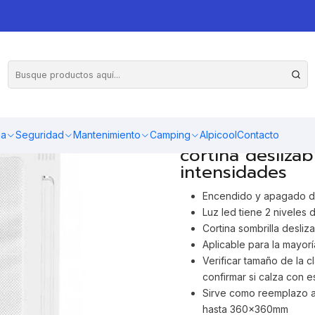
boya
Marco interior de claraboya con sombrilla deslizable y luz led
AGR
Cantidad
Embellecedor in
ma
Seguridad
Mantenimiento
Camping
Alpicool
Contacto
cortina deslizab
intensidades
Encendido y apagado de
Luz led tiene 2 niveles 
Cortina sombrilla desliz
Aplicable para la mayo
Verificar tamaño de la 
confirmar si calza con 
Sirve como reemplazo al
hasta 360x360mm