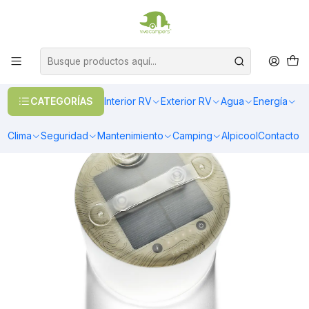
OFERTAS EN CALEFACCIÓN DIESEL
>> Ver Calefacción
Inicio
Camping
Iluminación
Lámpara Solar Luci Lux Pro
CATEGORÍAS
Interior RV
Exterior RV
Agua
Energía
Clima
Seguridad
Mantenimiento
Camping
Alpicool
Contacto