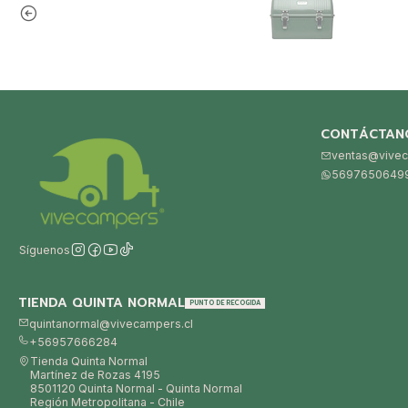
CONTÁCTAN
ventas@vivec
5697650649
Síguenos
TIENDA QUINTA NORMAL
PUNTO DE RECOGIDA
quintanormal@vivecampers.cl
+56957666284
Tienda Quinta Normal
Martínez de Rozas 4195
8501120 Quinta Normal - Quinta Normal
Región Metropolitana - Chile