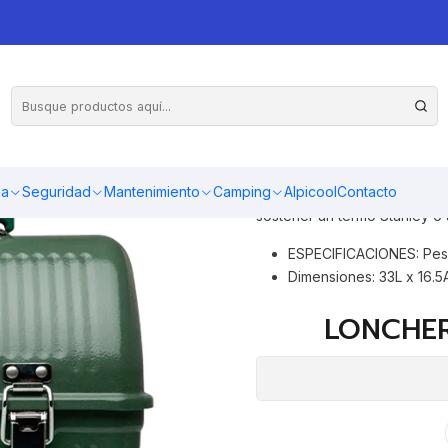
Clásico. Quiero decir, ¿Qué 
tan duro como tu? Cuando la
ma
Seguridad
Mantenimiento
Camping
Alpicool
Contacto
hablando de este producto. 
sostener un termo Stanley o 
ESPECIFICACIONES: Peso
Dimensiones: 33L x 16.5
LONCHER