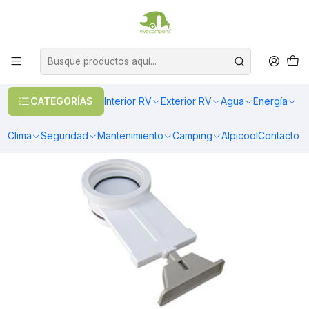
OFERTAS EN CALEFACCIÓN DIESEL
>> Ver Calefacción
Inicio
Agua
Baños y Accesorios
Válvula de guillotina repuesto para baños portátiles
CATEGORÍAS
Interior RV
Exterior RV
Agua
Energía
Clima
Seguridad
Mantenimiento
Camping
Alpicool
Contacto