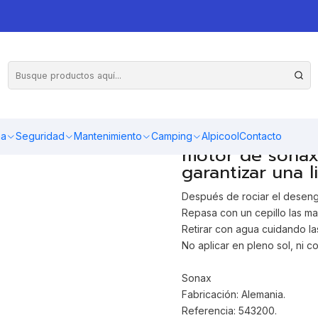
r Para Auto Sonax
Desengrasa el m
, limpiando el h
pega en el moto
ma
Seguridad
Mantenimiento
Camping
Alpicool
Contacto
motor de sonax l
garantizar una 
Después de rociar el desengr
Repasa con un cepillo las m
Retirar con agua cuidando las
No aplicar en pleno sol, ni co
Sonax
Fabricación: Alemania.
Referencia: 543200.