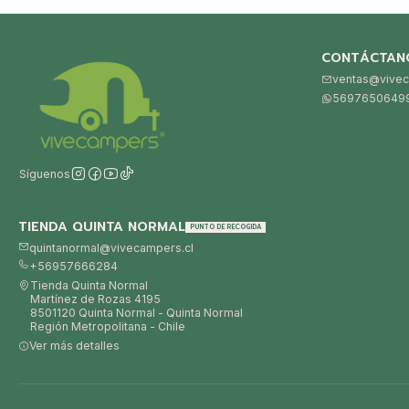
CONTÁCTAN
ventas@vivec
5697650649
Síguenos
TIENDA QUINTA NORMAL
PUNTO DE RECOGIDA
quintanormal@vivecampers.cl
+56957666284
Tienda Quinta Normal
Martínez de Rozas 4195
8501120 Quinta Normal - Quinta Normal
Región Metropolitana - Chile
Ver más detalles