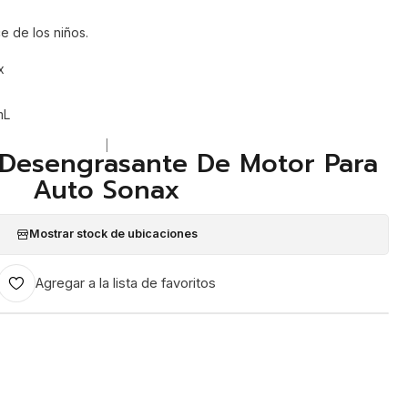
e de los niños.
x
mL
|
 Desengrasante De Motor Para
Auto Sonax
Mostrar stock de ubicaciones
Agregar a la lista de favoritos