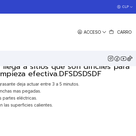
COCINAS EN OFERTA
CLP
>> Ver Ofertas
COMPARTIR
ACCESO
CARRO
DESCRIPCIÓN
otor de tu vehículo de forma fácil
ollín de la gasolina, la grasa que se
r, con el spray desengrasante de
lega a sitios que son difíciles para
limpieza efectiva.DFSDSDSDF
asante deja actuar entre 3 a 5 minutos.
anchas mas pegadas.
 partes eléctricas.
n las superficies calientes.