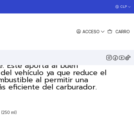
COCINAS EN OFERTA
CLP
>> Ver Ofertas
COMPARTIR
ACCESO
CARRO
DESCRIPCIÓN
es Sonax es un aditivo encargado
partículas que obstruyen los
cen que el motor no funcione de
e. Este aporta al buen
del vehículo ya que reduce el
ustible al permitir una
s eficiente del carburador.
 (250 ml)