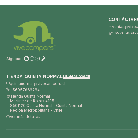
CONTÁCTAN
ventas@vivec
5697650649
Síguenos
TIENDA QUINTA NORMAL
PUNTO DE RECOGIDA
quintanormal@vivecampers.cl
+56957666284
Tienda Quinta Normal
Martínez de Rozas 4195
8501120 Quinta Normal - Quinta Normal
Región Metropolitana - Chile
Ver más detalles