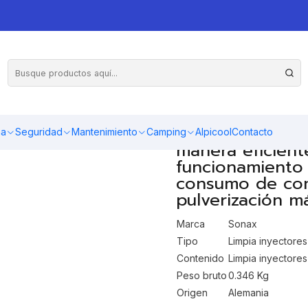
ax
Limpia inyector
de remover las 
inyectores y ha
ma
Seguridad
Mantenimiento
Camping
Alpicool
Contacto
manera eficient
funcionamiento 
consumo de comb
pulverización má
Marca
Sonax
Tipo
Limpia inyectores
Contenido
Limpia inyectores
Peso bruto
0.346 Kg
Origen
Alemania