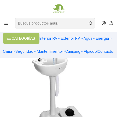
OFERTAS EN CALEFACCIÓN DIESEL
>> Ver Calefacción
Inicio
Camping
Baños Portátiles
Lavamanos Portátil para camping ViveCampers
CATEGORÍAS
Interior RV
Exterior RV
Agua
Energía
Clima
Seguridad
Mantenimiento
Camping
Alpicool
Contacto