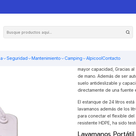
stanque 24L ViveCampers
¡El conjunto por
capacidad!
ma
Seguridad
Mantenimiento
Camping
Alpicool
Contacto
Esta versión del lavatorio 
mayor capacidad, Gracias al
de mano. Además de ser autos
suelo antideslizable y capa
directamente de una fuente 
El estanque de 24 litros est
lavamanos además de los lit
para conectar el flexible de
resistente HDPE, ha sido tes
Lavamanos Portáti