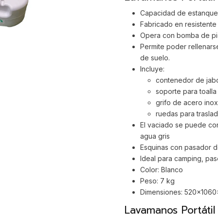
Capacidad de estanque: 
Fabricado en resistente
Opera con bomba de pie
Permite poder rellenars
de suelo.
Incluye:
contenedor de jabó
soporte para toalla
grifo de acero inox
ruedas para trasla
El vaciado se puede cone
agua gris
Esquinas con pasador de
Ideal para camping, paseo
Color: Blanco
Peso: 7 kg
Dimensiones: 520x1060x
Lavamanos Portáti