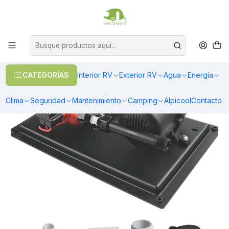
OFERTAS EN CALEFACCIÓN DIESEL
>> Ver Calefacción
Inicio
Agua
Bombas de agua
Kit de presurización serie 33
CATEGORÍAS
Interior RV
Exterior RV
Agua
Energía
Clima
Seguridad
Mantenimiento
Camping
Alpicool
Contacto