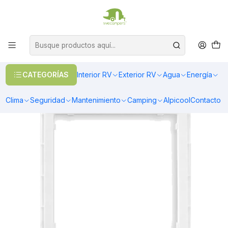
OFERTAS EN CALEFACCIÓN DIESEL
>> Ver Calefacción
Inicio
Climatización
Aire Acondicionado
Kit de Instalación Aire Acondicionado 12v Indel B
CATEGORÍAS
Interior RV
Exterior RV
Agua
Energía
Clima
Seguridad
Mantenimiento
Camping
Alpicool
Contacto