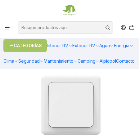
OFERTAS EN CALEFACCIÓN DIESEL
>> Ver Calefacción
Inicio
Energía
Electricidad
Interruptor simple SPST on/off blanco bajo perfil 250V 16A
CATEGORÍAS
Interior RV
Exterior RV
Agua
Energía
Clima
Seguridad
Mantenimiento
Camping
Alpicool
Contacto