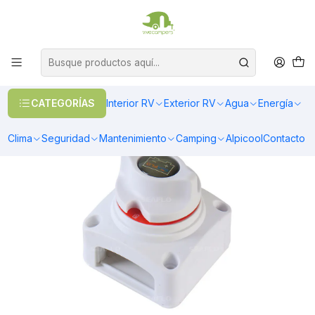
OFERTAS EN CALEFACCIÓN DIESEL
>> Ver Calefacción
Inicio
Energía
Electricidad
Interruptor aislador de baterías
CATEGORÍAS
Interior RV
Exterior RV
Agua
Energía
Clima
Seguridad
Mantenimiento
Camping
Alpicool
Contacto