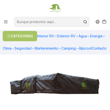
OFERTAS EN CALEFACCIÓN DIESEL
>> Ver Calefacción
Inicio
Overland
Repuestos carpas de techo
Cobertor de viaje PVC negro serie Patagon (140, 160, 190)
CATEGORÍAS
Interior RV
Exterior RV
Agua
Energía
Clima
Seguridad
Mantenimiento
Camping
Alpicool
Contacto