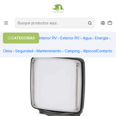
OFERTAS EN CALEFACCIÓN DIESEL
>> Ver Calefacción
Inicio
Camping
Atakama
Foco Outdoor Tololo 470 LM Camping/Trekking
CATEGORÍAS
Interior RV
Exterior RV
Agua
Energía
Clima
Seguridad
Mantenimiento
Camping
Alpicool
Contacto