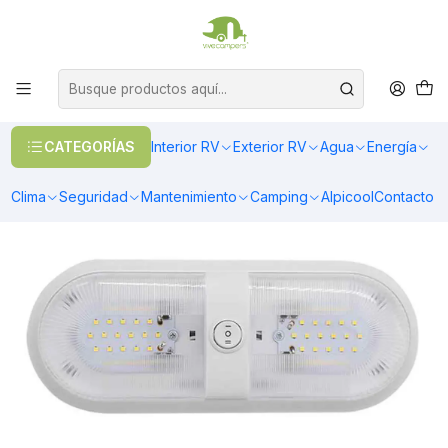
OFERTAS EN CALEFACCIÓN DIESEL
>> Ver Calefacción
Inicio
Energía
Iluminación
Foco LED 12/24V doble con interruptor blanco
CATEGORÍAS
Interior RV
Exterior RV
Agua
Energía
Clima
Seguridad
Mantenimiento
Camping
Alpicool
Contacto