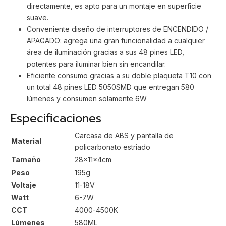
directamente, es apto para un montaje en superficie
suave.
Conveniente diseño de interruptores de ENCENDIDO /
APAGADO: agrega una gran funcionalidad a cualquier
área de iluminación gracias a sus 48 pines LED,
potentes para iluminar bien sin encandilar.
Eficiente consumo gracias a su doble plaqueta T10 con
un total 48 pines LED 5050SMD que entregan 580
lúmenes y consumen solamente 6W
Especificaciones
Carcasa de ABS y pantalla de
Material
policarbonato estriado
Tamaño
28x11x4cm
Peso
195g
Voltaje
11-18V
Watt
6-7W
CCT
4000-4500K
Lúmenes
580ML