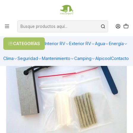
OFERTAS EN CALEFACCIÓN DIESEL
>> Ver Calefacción
Inicio
Camping
Firebox
Fire Starter Kit
CATEGORÍAS
Interior RV
Exterior RV
Agua
Energía
Clima
Seguridad
Mantenimiento
Camping
Alpicool
Contacto