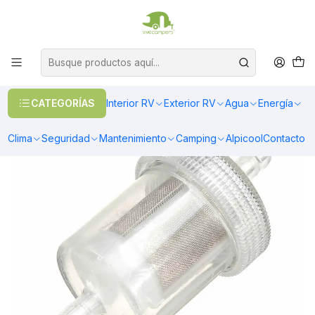
OFERTAS EN CALEFACCIÓN DIESEL
>> Ver Calefacción
Inicio
Climatización
Calefacción
Filtro de Combustible para calefactor diesel 12V (genérico)
CATEGORÍAS
Interior RV
Exterior RV
Agua
Energía
Clima
Seguridad
Mantenimiento
Camping
Alpicool
Contacto