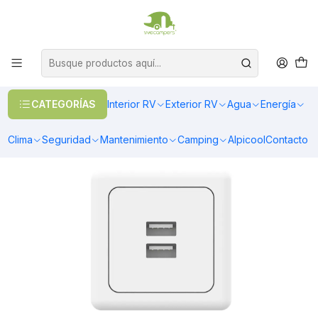
OFERTAS EN CALEFACCIÓN DIESEL
>> Ver Calefacción
Inicio
Energía
Electricidad
Enchufe doble USB de bajo perfil blanco 5V 3A
CATEGORÍAS
Interior RV
Exterior RV
Agua
Energía
Clima
Seguridad
Mantenimiento
Camping
Alpicool
Contacto