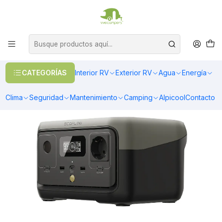
OFERTAS EN CALEFACCIÓN DIESEL
>> Ver Calefacción
Inicio
EcoFlow
Serie River
EcoFlow River 2 | 300W-256Wh
CATEGORÍAS
Interior RV
Exterior RV
Agua
Energía
Clima
Seguridad
Mantenimiento
Camping
Alpicool
Contacto