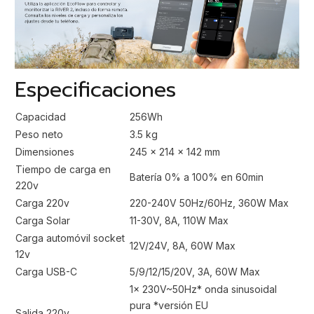
Especificaciones
Capacidad
256Wh
Peso neto
3.5 kg
Dimensiones
245 x 214 x 142 mm
Tiempo de carga en
Batería 0% a 100% en 60min
220v
Carga 220v
220-240V 50Hz/60Hz, 360W Max
Carga Solar
11-30V, 8A, 110W Max
Carga automóvil socket
12V/24V, 8A, 60W Max
12v
Carga USB-C
5/9/12/15/20V, 3A, 60W Max
1x 230V~50Hz* onda sinusoidal
pura *versión EU
Salida 220v