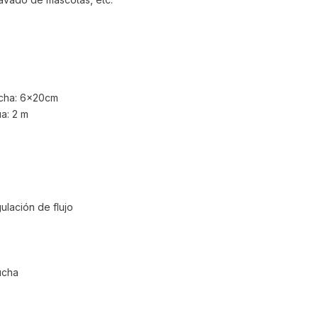
ucha: 6x20cm
a: 2 m
lación de flujo
ucha