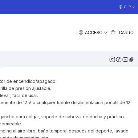
COCINAS EN OFERTA
CLP
>> Ver Ofertas
COMPARTIR
ACCESO
CARRO
DESCRIPCIÓN
l 12V que se conecta al
 tu auto para llevar en
es.
ptor de encendido/apagado.
illa de presión ajustable.
levar, fácil de usar.
riente de 12 V o cualquier fuente de alimentación portátil de 12
 gancho para colgar, soporte de cabezal de ducha y práctico
permeable.
ing al aire libre, baño temporal después del deporte, lavado
lavado de mascotas, etc.