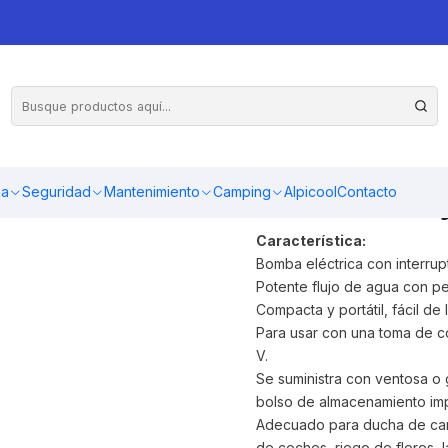
Ducha portáti
encendedor de
todos tus viaj
ma
Seguridad
Mantenimiento
Camping
Alpicool
Contacto
Característica:
Bomba eléctrica con interru
Potente flujo de agua con per
Compacta y portátil, fácil de l
Para usar con una toma de cor
V.
Se suministra con ventosa o
bolso de almacenamiento im
Adecuado para ducha de camp
de coches, riego de flores, 