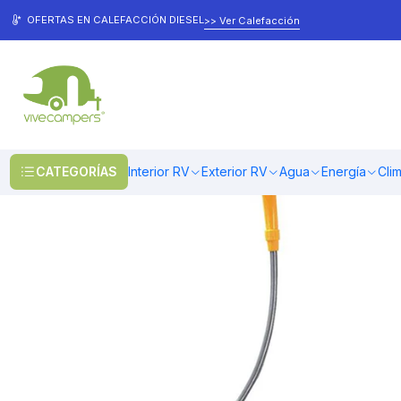
Inicio
Camping
Ducha
Ducha portátil 12V
OFERTAS EN CALEFACCIÓN DIESEL
>> Ver Calefacción
CATEGORÍAS
Interior RV
Exterior RV
Agua
Energía
Cli