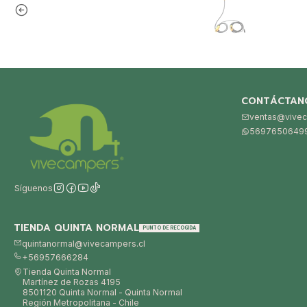
CONTÁCTAN
ventas@vivec
5697650649
Síguenos
TIENDA QUINTA NORMAL
PUNTO DE RECOGIDA
quintanormal@vivecampers.cl
+56957666284
Tienda Quinta Normal
Martínez de Rozas 4195
8501120 Quinta Normal - Quinta Normal
Región Metropolitana - Chile