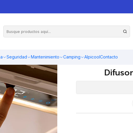
12v
Difusor Basic para aire aco
Basic, formato básico, control
ma
Seguridad
Mantenimiento
Camping
Alpicool
Contacto
control por wifi/Bluetooth.
Difusor