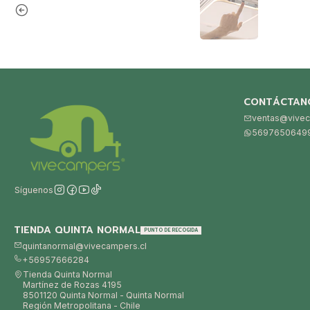
CONTÁCTAN
ventas@vivec
5697650649
Síguenos
TIENDA QUINTA NORMAL
PUNTO DE RECOGIDA
quintanormal@vivecampers.cl
+56957666284
Tienda Quinta Normal
Martínez de Rozas 4195
8501120 Quinta Normal - Quinta Normal
Región Metropolitana - Chile