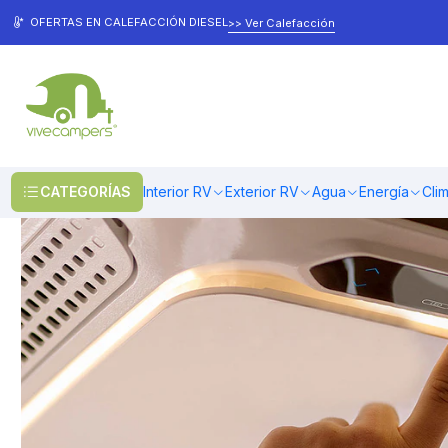
Inicio
Climatización
Aire Acondicionado
Difusor Básico Plein Aircon 
OFERTAS EN CALEFACCIÓN DIESEL
>> Ver Calefacción
CATEGORÍAS
Interior RV
Exterior RV
Agua
Energía
Cli