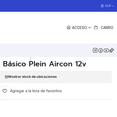
COCINAS EN OFERTA
CLP
>> Ver Ofertas
COMPARTIR
ACCESO
CARRO
DESCRIPCIÓN
ndicionado Plein Aricon (unidad interior):
Unidad interior
 manual directo en panel táctil, sin iluminación ambiental ni
|
 Básico Plein Aircon 12v
Mostrar stock de ubicaciones
Agregar a la lista de favoritos