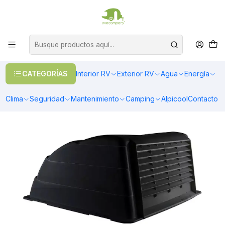
OFERTAS EN CALEFACCIÓN DIESEL
>> Ver Calefacción
Inicio
Exterior RV
Ventanas
Ventanas y aberturas
Cubre claraboya negro 14"x14"
CATEGORÍAS
Interior RV
Exterior RV
Agua
Energía
Clima
Seguridad
Mantenimiento
Camping
Alpicool
Contacto