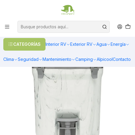
OFERTAS EN CALEFACCIÓN DIESEL
>> Ver Calefacción
Inicio
Camping
Coolers
COOLER ADVENTURE FAST FLOW BLANCO | 7.5 LT
CATEGORÍAS
Interior RV
Exterior RV
Agua
Energía
Clima
Seguridad
Mantenimiento
Camping
Alpicool
Contacto