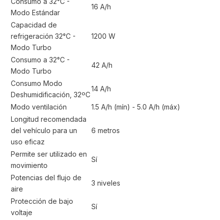
Consumo a 32°C -
16 A/h
Modo Estándar
Capacidad de
refrigeración 32°C -
1200 W
Modo Turbo
Consumo a 32°C -
42 A/h
Modo Turbo
Consumo Modo
14 A/h
Deshumidificación, 32ºC
Modo ventilación
1.5 A/h (mín) - 5.0 A/h (máx)
Longitud recomendada
del vehículo para un
6 metros
uso eficaz
Permite ser utilizado en
Sí
movimiento
Potencias del flujo de
3 niveles
aire
Protección de bajo
Sí
voltaje