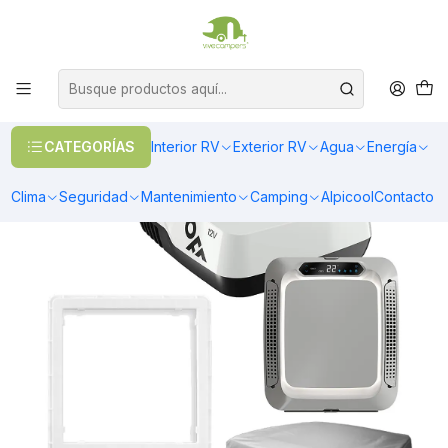
OFERTAS EN CALEFACCIÓN DIESEL
>> Ver Calefacción
Inicio
Exterior RV
Ventanas
Ventilación
Conjunto Promocional Aire Acondicionado 12v Ringlight + Kit de
Instalación + Cobertor Exterior
CATEGORÍAS
Interior RV
Exterior RV
Agua
Energía
Clima
Seguridad
Mantenimiento
Camping
Alpicool
Contacto