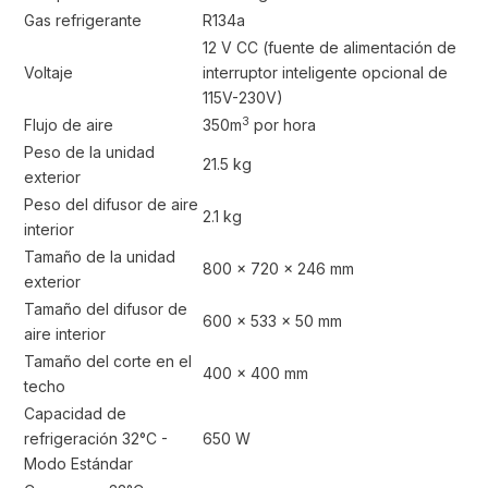
Gas refrigerante
R134a
12 V CC (fuente de alimentación de
Voltaje
interruptor inteligente opcional de
115V-230V)
3
Flujo de aire
350m
por hora
Peso de la unidad
21.5 kg
exterior
Peso del difusor de aire
2.1 kg
interior
Tamaño de la unidad
800 x 720 x 246 mm
exterior
Tamaño del difusor de
600 x 533 x 50 mm
aire interior
Tamaño del corte en el
400 x 400 mm
techo
Capacidad de
refrigeración 32°C -
650 W
Modo Estándar