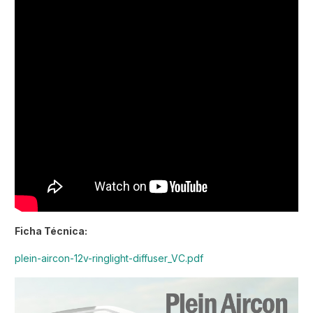
Ficha Técnica:
plein-aircon-12v-ringlight-diffuser_VC.pdf