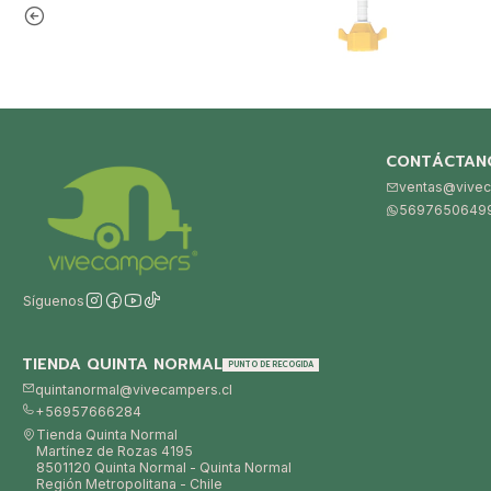
CONTÁCTAN
ventas@vivec
5697650649
Síguenos
TIENDA QUINTA NORMAL
PUNTO DE RECOGIDA
quintanormal@vivecampers.cl
+56957666284
Tienda Quinta Normal
Martínez de Rozas 4195
8501120 Quinta Normal - Quinta Normal
Región Metropolitana - Chile