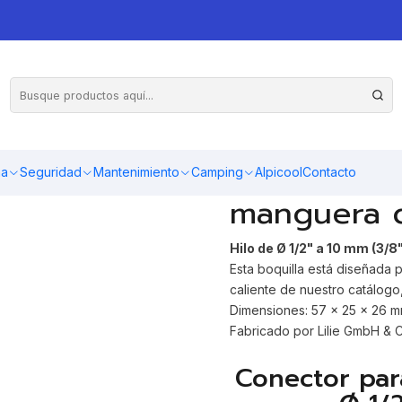
gua Ø 1/2" a 10 mm LILIE GmbH
AGR
Cantidad
Conector b
ma
Seguridad
Mantenimiento
Camping
Alpicool
Contacto
manguera 
Hilo de Ø 1/2" a 10 mm (3/8"
Esta boquilla está diseñada 
caliente de nuestro catálogo
Dimensiones: 57 x 25 x 26 
Fabricado por Lilie GmbH & 
Conector pa