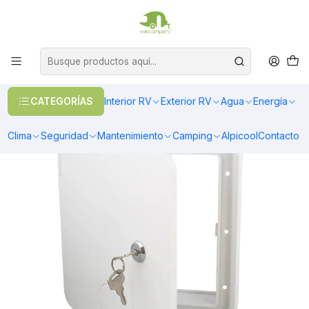
OFERTAS EN CALEFACCIÓN DIESEL
>> Ver Calefacción
Inicio
Exterior RV
Puertas
Compuerta grande para cable tomacorriente exterior 30-50amp
220V
CATEGORÍAS
Interior RV
Exterior RV
Agua
Energía
Clima
Seguridad
Mantenimiento
Camping
Alpicool
Contacto