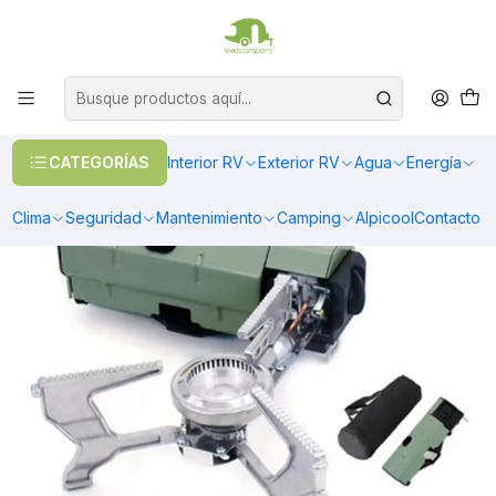
OFERTAS EN CALEFACCIÓN DIESEL
>> Ver Calefacción
Inicio
Camping
Cocina
Cocinilla portátil plegable con bolso de transporte para camping
CATEGORÍAS
Interior RV
Exterior RV
Agua
Energía
Clima
Seguridad
Mantenimiento
Camping
Alpicool
Contacto