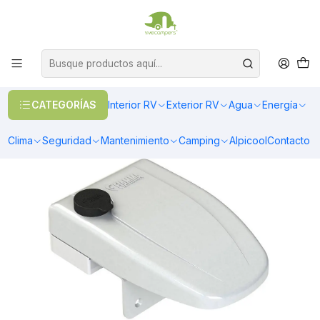
OFERTAS EN CALEFACCIÓN DIESEL
>> Ver Calefacción
Inicio
Seguridad
Cerraduras y Chapas
Cerradura Fiamma Safe Door Frame
CATEGORÍAS
Interior RV
Exterior RV
Agua
Energía
Clima
Seguridad
Mantenimiento
Camping
Alpicool
Contacto