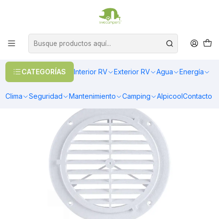
OFERTAS EN CALEFACCIÓN DIESEL
>> Ver Calefacción
Inicio
Exterior RV
Ventanas
Ventanas y aberturas
Celosía de muro redonda blanca
CATEGORÍAS
Interior RV
Exterior RV
Agua
Energía
Clima
Seguridad
Mantenimiento
Camping
Alpicool
Contacto