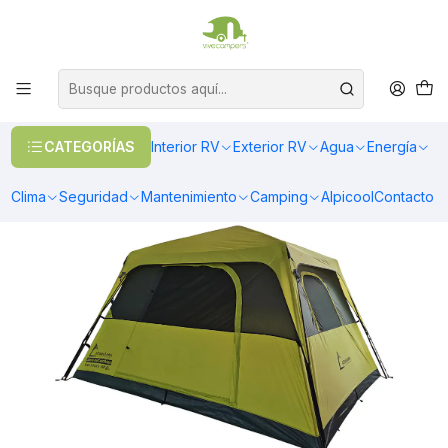
OFERTAS EN CALEFACCIÓN DIESEL
>> Ver Calefacción
Inicio
Camping
Atakama
Carpa instantánea 6 personas Hornitos
CATEGORÍAS
Interior RV
Exterior RV
Agua
Energía
Clima
Seguridad
Mantenimiento
Camping
Alpicool
Contacto