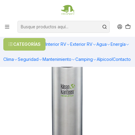
OFERTAS EN CALEFACCIÓN DIESEL
>> Ver Calefacción
Inicio
Camping
Vasos y Tazones
Botella Térmica Klean Kanteen TKWIDE 592ml (20oz) tapa Loop
CATEGORÍAS
Interior RV
Exterior RV
Agua
Energía
Clima
Seguridad
Mantenimiento
Camping
Alpicool
Contacto