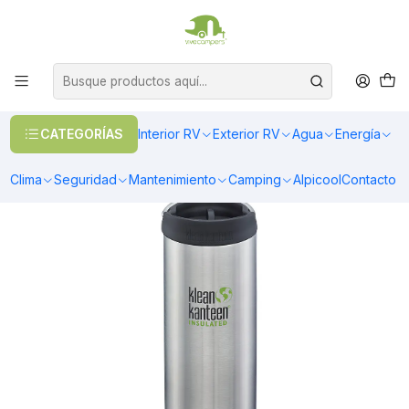
OFERTAS EN CALEFACCIÓN DIESEL
>> Ver Calefacción
Inicio
Camping
Vasos y Tazones
Botella Térmica Klean Kanteen TKWIDE 473ml (16oz) tapa para café
CATEGORÍAS
Interior RV
Exterior RV
Agua
Energía
Clima
Seguridad
Mantenimiento
Camping
Alpicool
Contacto